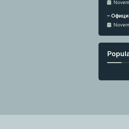
Novemb
– Офици
Novemb
Popul