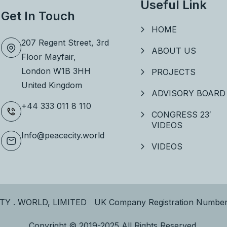
Useful Link
Get In Touch
HOME
207 Regent Street, 3rd
ABOUT US
Floor
Mayfair,
London W1B 3HH
PROJECTS
United Kingdom
ADVISORY BOARD
+44 333 011 8 110
CONGRESS 23′
VIDEOS
Info@peacecity.world
VIDEOS
TY . WORLD, LIMITED UK Company Registration Number
Copyright © 2019-2025 All Rights Reserved.