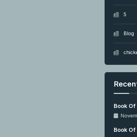
5
Blog
chick
Recen
Book Of 
Novemb
Book Of 