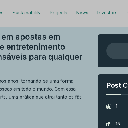
es
Sustainability
Projects
News
Investors
s em apostas em
e entretenimento
nsáveis para qualquer
imos anos, tornando-se uma forma
Post C
 pessoas em todo o mundo. Com essa
s, uma prática que atrai tanto os fãs
1
15