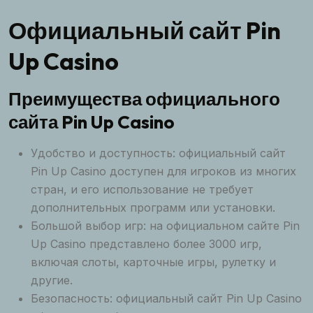
Официальный сайт Pin
Up Casino
Преимущества официального
сайта Pin Up Casino
Удобство и доступность: официальный сайт
Pin Up Casino доступен для игроков из многих
стран, и его использование не требует
дополнительных программ или установки.
Большой выбор игр: на официальном сайте Pin
Up Casino представлено более 3000 игр,
включая слоты, карточные игры, рулетку и
другие.
Безопасность: официальный сайт Pin Up Casino