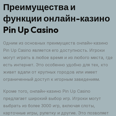
Преимущества и
функции онлайн-казино
Pin Up Casino
Одним из основных преимуществ онлайн-казино
Pin Up Casino является его доступность. Игроки
могут играть в любое время и из любого места, где
есть интернет. Это особенно удобно для тех, кто
живет вдали от крупных городов или имеет
ограниченный доступ к игорным заведениям.
Кроме того, онлайн-казино Pin Up Casino
предлагает широкий выбор игр. Игроки могут
выбрать из более 3000 игр, включая слоты,
карточные игры, рулетку и другие. Это позволяет