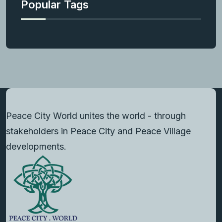
Popular Tags
Peace City World unites the world - through
stakeholders in Peace City and Peace Village
developments.