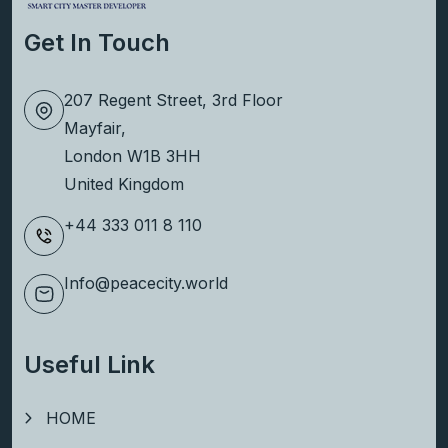
Get In Touch
207 Regent Street, 3rd Floor
Mayfair,
London W1B 3HH
United Kingdom
+44 333 011 8 110
Info@peacecity.world
Useful Link
HOME