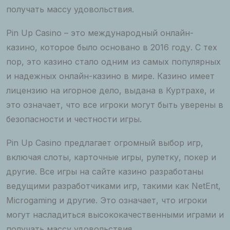
получать массу удовольствия.
Pin Up Casino – это международный онлайн-
казино, которое было основано в 2016 году. С тех
пор, это казино стало одним из самых популярных
и надежных онлайн-казино в мире. Казино имеет
лицензию на игорное дело, выдана в Куртрахе, и
это означает, что все игроки могут быть уверены в
безопасности и честности игры.
Pin Up Casino предлагает огромный выбор игр,
включая слоты, карточные игры, рулетку, покер и
другие. Все игры на сайте казино разработаны
ведущими разработчиками игр, такими как NetEnt,
Microgaming и другие. Это означает, что игроки
могут насладиться высококачественными играми и
получать массу удовольствия.