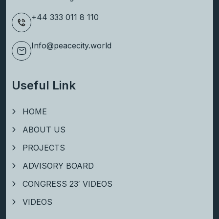
+44 333 011 8 110
Info@peacecity.world
Useful Link
HOME
ABOUT US
PROJECTS
ADVISORY BOARD
CONGRESS 23′ VIDEOS
VIDEOS