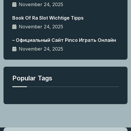
November 24, 2025
Book Of Ra Slot Wichtige Tipps
November 24, 2025
– Официальный Сайт Pinco Играть Онлайн
November 24, 2025
Popular Tags