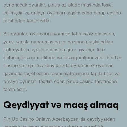
oynanacak oyunlar, pinup az platformasında təşkil
edilmişdir və onlayn oyunları təqdim edən pinup casino
tərəfindən təmin edilir.
Bu oyunlar, oyunların rəsmi və təhlükəsiz olmasına,
yaxşı şansla oynanmasına və qazinoda təşkil edilən
kriteriyalara uyğun olmasına görə, oyunçu kimi
istifadəçilərə çox istifadə və tərəqqi imkanı verir. Pin Up
Casino Onlayn Azərbaycan-da oynanacak oyunlar,
qazinoda təşkil edilən rəsmi platformada tapıla bilər və
onlayn oyunları təqdim edən pinup casino tərəfindən
təmin edilir.
Qeydiyyat və maaş almaq
Pin Up Casino Onlayn Azərbaycan-da qeydiyyatdan