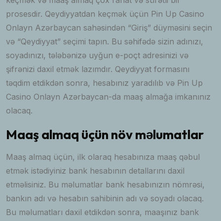
keçmək və maaş almaq çox rahat və sürətli bir
prosesdir. Qeydiyyatdan keçmək üçün Pin Up Casino
Onlayn Azərbaycan sahəsindən “Giriş” düyməsini seçin
və “Qeydiyyat” seçimi tapın. Bu səhifədə sizin adınızı,
soyadınızı, tələbənizə uyğun e-poçt adresinizi və
şifrənizi daxil etmək lazımdır. Qeydiyyat formasını
təqdim etdikdən sonra, hesabınız yaradılıb və Pin Up
Casino Onlayn Azərbaycan-da maaş almağa imkanınız
olacaq.
Maaş almaq üçün növ məlumatlar
Maaş almaq üçün, ilk olaraq hesabınıza maaş qəbul
etmək istədiyiniz bank hesabının detallarını daxil
etməlisiniz. Bu məlumatlar bank hesabınızın nömrəsi,
bankın adı və hesabın sahibinin adı və soyadı olacaq.
Bu məlumatları daxil etdikdən sonra, maaşınız bank