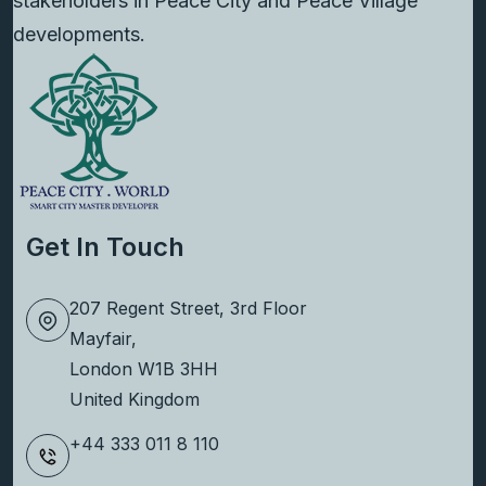
stakeholders in Peace City and Peace Village
developments.
Get In Touch
207 Regent Street, 3rd Floor
Mayfair,
London W1B 3HH
United Kingdom
+44 333 011 8 110