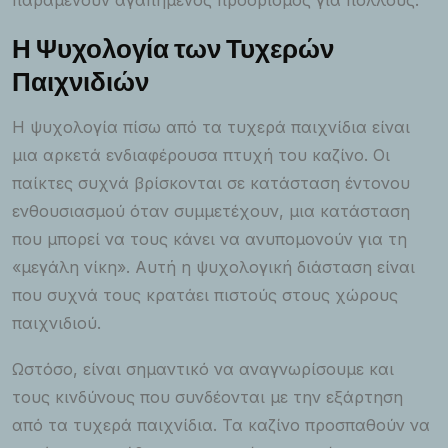
παραμένουν αγαπημένος προορισμός για πολλούς.
Η Ψυχολογία των Τυχερών
Παιχνιδιών
Η ψυχολογία πίσω από τα τυχερά παιχνίδια είναι
μια αρκετά ενδιαφέρουσα πτυχή του καζίνο. Οι
παίκτες συχνά βρίσκονται σε κατάσταση έντονου
ενθουσιασμού όταν συμμετέχουν, μια κατάσταση
που μπορεί να τους κάνει να ανυπομονούν για τη
«μεγάλη νίκη». Αυτή η ψυχολογική διάσταση είναι
που συχνά τους κρατάει πιστούς στους χώρους
παιχνιδιού.
Ωστόσο, είναι σημαντικό να αναγνωρίσουμε και
τους κινδύνους που συνδέονται με την εξάρτηση
από τα τυχερά παιχνίδια. Τα καζίνο προσπαθούν να