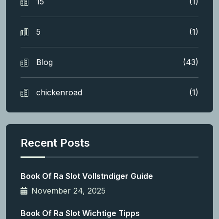
15
(1)
5
(1)
Blog
(43)
chickenroad
(1)
Recent Posts
Book Of Ra Slot Vollstndiger Guide
November 24, 2025
Book Of Ra Slot Wichtige Tipps