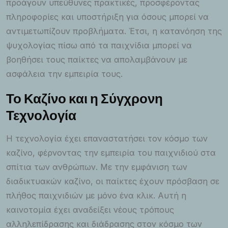
προάγουν υπεύθυνες πρακτικές, προσφέροντας
πληροφορίες και υποστήριξη για όσους μπορεί να
αντιμετωπίζουν προβλήματα. Έτσι, η κατανόηση της
ψυχολογίας πίσω από τα παιχνίδια μπορεί να
βοηθήσει τους παίκτες να απολαμβάνουν με
ασφάλεια την εμπειρία τους.
Το Καζίνο και η Σύγχρονη
Τεχνολογία
Η τεχνολογία έχει επαναστατήσει τον κόσμο των
καζίνο, φέρνοντας την εμπειρία του παιχνιδιού στα
σπίτια των ανθρώπων. Με την εμφάνιση των
διαδικτυακών καζίνο, οι παίκτες έχουν πρόσβαση σε
πλήθος παιχνιδιών με μόνο ένα κλικ. Αυτή η
καινοτομία έχει αναδείξει νέους τρόπους
αλληλεπίδρασης και διάδρασης στον κόσμο των