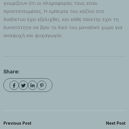
γνωρίζουν ότι οι πληροφορίες τους είναι
προστατευμένες. Η εμπειρία του καζίνο στο
διαδίκτυο έχει εξελιχθεί, και κάθε παίκτης έχει τη
δυνατότητα να βρει το δικό του μοναδικό χώρο για
αναψυχή και ψυχαγωγία.
Share:
Previous Post
Next Post