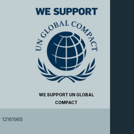
WE SUPPORT UN GLOBAL
COMPACT
 12161965