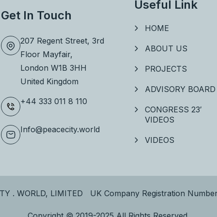
Useful Link
Get In Touch
HOME
207 Regent Street, 3rd
ABOUT US
Floor
Mayfair,
London W1B 3HH
PROJECTS
United Kingdom
ADVISORY BOARD
+44 333 011 8 110
CONGRESS 23′
VIDEOS
Info@peacecity.world
VIDEOS
TY . WORLD, LIMITED UK Company Registration Number
Copyright © 2019-2025 All Rights Reserved.