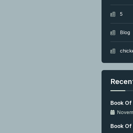
5
Blog
chick
Recen
Book Of 
Novemb
Book Of 