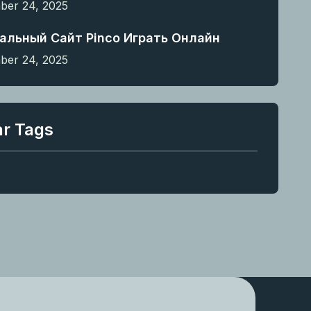
er 24, 2025
альный Сайт Pinco Играть Онлайн
er 24, 2025
ar Tags