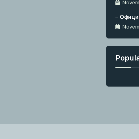
Novemb
– Офици
Novemb
Popul